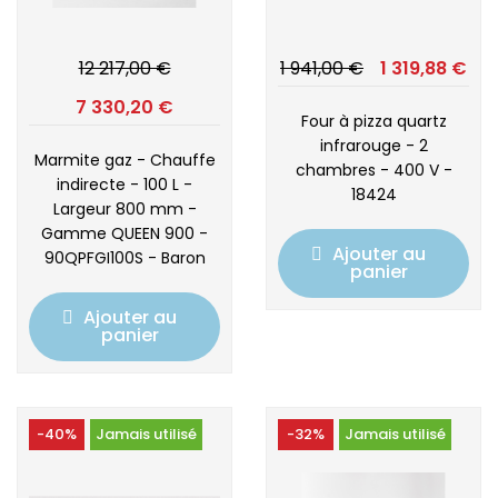
12 217,00 €
1 941,00 €
1 319,88 €
7 330,20 €
Four à pizza quartz
infrarouge - 2
Marmite gaz - Chauffe
chambres - 400 V -
indirecte - 100 L -
18424
Largeur 800 mm -
Gamme QUEEN 900 -
Ajouter au
90QPFGI100S - Baron
panier
Ajouter au
panier
-40%
Jamais utilisé
-32%
Jamais utilisé