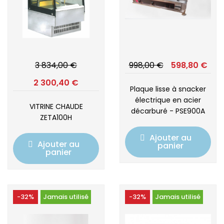
3 834,00 €
998,00 €
598,80 €
2 300,40 €
Plaque lisse à snacker
électrique en acier
VITRINE CHAUDE
décarburé - PSE900A
ZETA100H
Ajouter au
Ajouter au
panier
panier
-32%
Jamais utilisé
-32%
Jamais utilisé