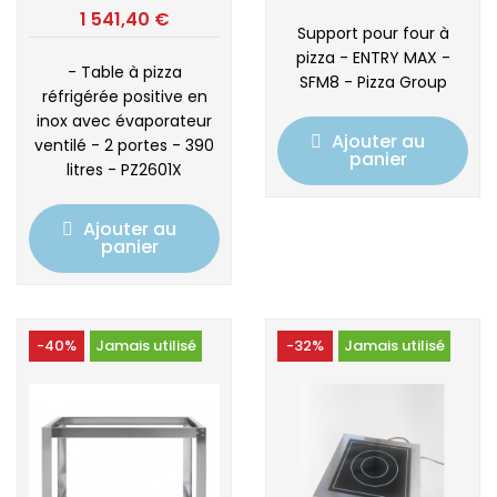
1 541,40 €
Support pour four à
pizza - ENTRY MAX -
- Table à pizza
SFM8 - Pizza Group
réfrigérée positive en
inox avec évaporateur
Ajouter au
ventilé - 2 portes - 390
panier
litres - PZ2601X
Ajouter au
panier
-40%
Jamais utilisé
-32%
Jamais utilisé