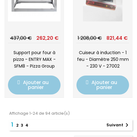
437,00 €
262,20 €
1 208,00 €
821,44 €
Support pour four à
Cuiseur à induction - 1
pizza - ENTRY MAX -
feu - Diamètre 250 mm
SFM8 - Pizza Group
- 230 V - 27002
Ajouter au
Ajouter au
panier
panier
Affichage 1-24 de 94 article(s)
1

Suivant
2
3
4