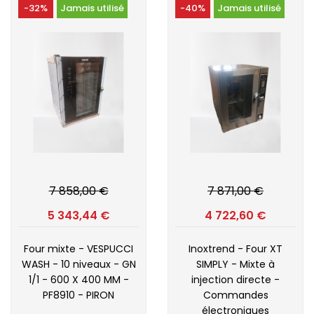
-32%
Jamais utilisé
-40%
Jamais utilisé
7 858,00 €
7 871,00 €
5 343,44 €
4 722,60 €
Four mixte - VESPUCCI
Inoxtrend - Four XT
WASH - 10 niveaux - GN
SIMPLY - Mixte à
1/1 - 600 X 400 MM -
injection directe -
PF8910 - PIRON
Commandes
électroniques