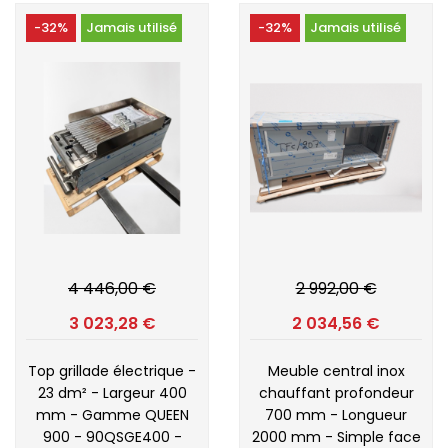
-32%
Jamais utilisé
-32%
Jamais utilisé
4 446,00 €
2 992,00 €
3 023,28 €
2 034,56 €
Top grillade électrique -
Meuble central inox
23 dm² - Largeur 400
chauffant profondeur
mm - Gamme QUEEN
700 mm - Longueur
900 - 90QSGE400 -
2000 mm - Simple face