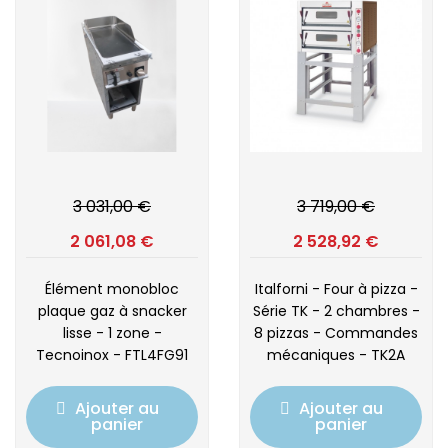
3 031,00 €
3 719,00 €
2 061,08 €
2 528,92 €
Élément monobloc
Italforni - Four à pizza -
plaque gaz à snacker
Série TK - 2 chambres -
lisse - 1 zone -
8 pizzas - Commandes
Tecnoinox - FTL4FG91
mécaniques - TK2A
Ajouter au
Ajouter au
panier
panier