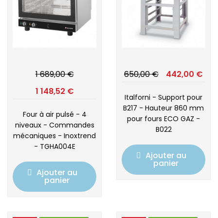
1 689,00 €
650,00 €
442,00 €
1 148,52 €
Italforni - Support pour
B217 - Hauteur 860 mm
Four à air pulsé - 4
pour fours ECO GAZ -
niveaux - Commandes
B022
mécaniques - Inoxtrend
- TGHA004E
Ajouter au
panier
Ajouter au
panier