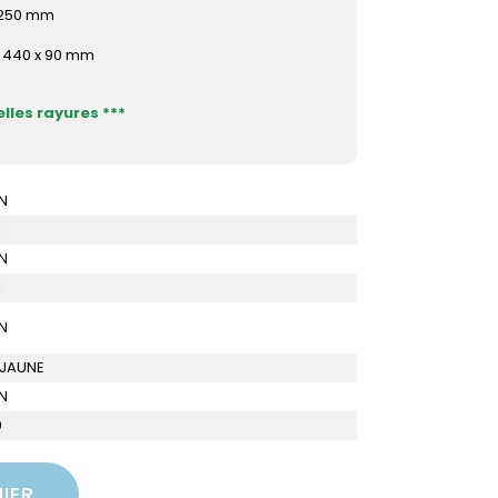
 250 mm
x 440 x 90 mm
elles rayures ***
N
I
N
I
N
 JAUNE
N
0
IER