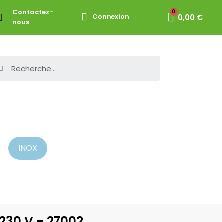
Contactez-
Connexion
0,00 €
nous
INOX
 230 V - 27002