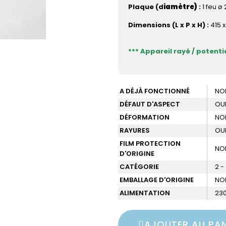
Plaque (d
iamètre)
:
1 feu ø
Dimensions (L x P x H) :
415 
*** Appareil rayé / potenti
A DÉJÀ FONCTIONNÉ
NO
DÉFAUT D'ASPECT
OU
DÉFORMATION
NO
RAYURES
OU
FILM PROTECTION
NO
D'ORIGINE
CATÉGORIE
2 -
EMBALLAGE D'ORIGINE
NO
ALIMENTATION
23
AJOUTER AU PAN