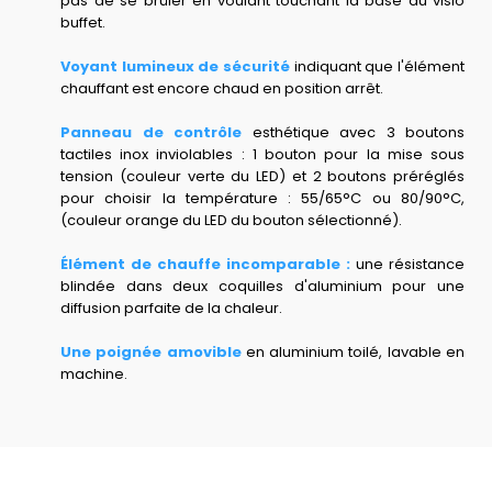
pas de se brûler en voulant touchant la base du visio
buffet.
Voyant lumineux de sécurité
indiquant que l'élément
chauffant est encore chaud en position arrêt.
Panneau de contrôle
esthétique avec 3 boutons
tactiles inox inviolables : 1 bouton pour la mise sous
tension (couleur verte du LED) et 2 boutons préréglés
pour choisir la température : 55/65°C ou 80/90°C,
(couleur orange du LED du bouton sélectionné).
Élément de chauffe incomparable :
une résistance
blindée dans deux coquilles d'aluminium pour une
diffusion parfaite de la chaleur.
Une poignée amovible
en aluminium toilé, lavable en
machine.