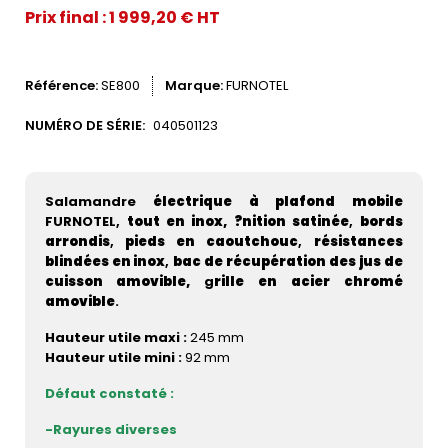
Prix final : 1 999,20 € HT
Référence
SE800
Marque
FURNOTEL
NUMÉRO DE SÉRIE:
040501123
Salamandre
électrique à plafond mobile
FURNOTEL,
tout en inox,
?nition satinée
,
bords
arrondis
,
pieds en caoutchouc
,
résistances
blindées en inox
,
bac de récupération des jus de
cuisson amovible,
g
rille en acier chromé
amovible
.
Hauteur utile maxi :
245 mm
Hauteur utile mini :
92 mm
Défaut constaté :
-Rayures diverses