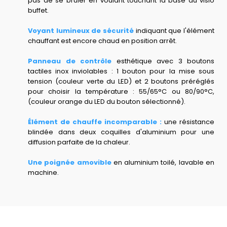
pas de se brûler en voulant touchant la base du visio
buffet.
Voyant lumineux de sécurité
indiquant que l'élément
chauffant est encore chaud en position arrêt.
Panneau de contrôle
esthétique avec 3 boutons
tactiles inox inviolables : 1 bouton pour la mise sous
tension (couleur verte du LED) et 2 boutons préréglés
pour choisir la température : 55/65°C ou 80/90°C,
(couleur orange du LED du bouton sélectionné).
Élément de chauffe incomparable :
une résistance
blindée dans deux coquilles d'aluminium pour une
diffusion parfaite de la chaleur.
Une poignée amovible
en aluminium toilé, lavable en
machine.