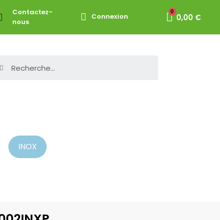
Contactez-
Connexion
0,00 €
nous
INOX
3002INXP