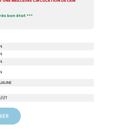
UNE MEILLEURE CIRCULATION DE LAIR
très bon état ***
I
N
N
N
N
 JAUNE
I
/1/T
IER