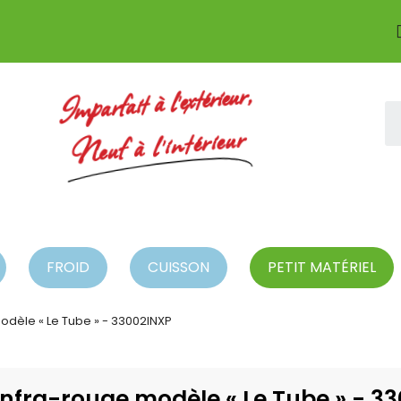
Imparfait à l'extérieur,
Neuf à l'intérieur
FROID
CUISSON
PETIT MATÉRIEL
dèle « Le Tube » - 33002INXP
nfra-rouge modèle « Le Tube » - 3