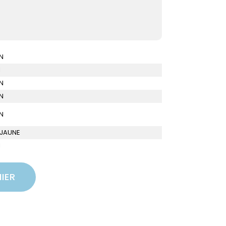
N
I
N
N
N
 JAUNE
I
IER