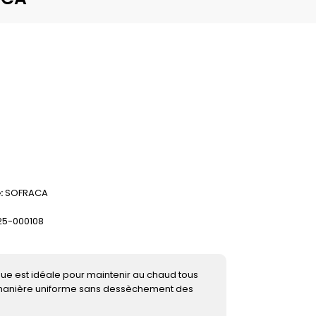
e
SOFRACA
5-000108
e est idéale pour maintenir au chaud tous
e manière uniforme sans dessèchement des