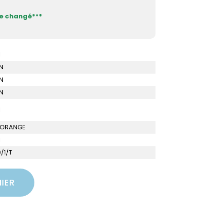
le changé***
I
N
N
N
I
- ORANGE
I
/1/T
IER