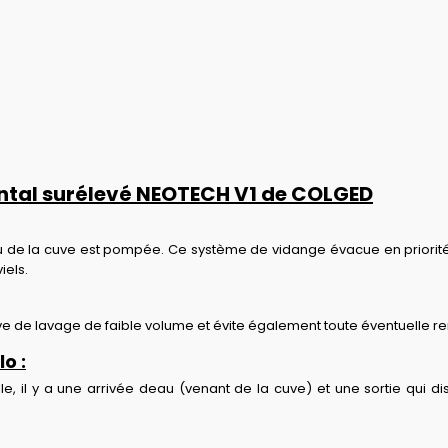
ontal surélevé NEOTECH V1 de COLGED
au de la cuve est pompée. Ce système de vidange évacue en priorité
iels.
ve de lavage de faible volume et évite également toute éventuelle 
o :
 il y a une arrivée deau (venant de la cuve) et une sortie qui di