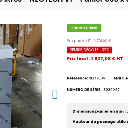
Jamais utilisé
Prix public HT : 3 731,00 €
REMISE DÉCOTE : 32%
Prix final : 2 537,08 € HT
Référence
NEO700V1
Marqu
NUMÉRO DE SÉRIE:
3039047
Dimension panier en mm :
5
Hauteur de passage utile 