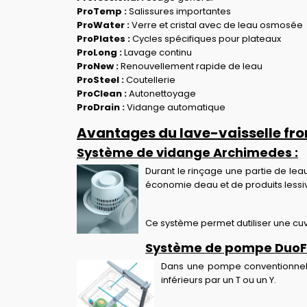
ProTemp :
Salissures importantes
ProWater :
Verre et cristal avec de leau osmosée
ProPlates :
Cycles spécifiques pour plateaux
ProLong :
Lavage continu
ProNew :
Renouvellement rapide de leau
ProSteel :
Coutellerie
ProClean :
Autonettoyage
ProDrain :
Vidange automatique
Avantages du lave-vaisselle fr
Système de vidange Archimedes :
Durant le rinçage une partie de le
économie deau et de produits lessiv
Ce système permet dutiliser une cu
Système de pompe DuoFl
Dans une pompe conventionnelle,
inférieurs par un T ou un Y.