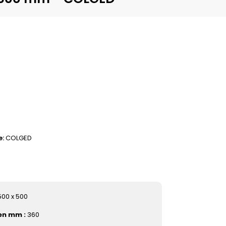
e
COLGED
00 x 500
en mm :
360