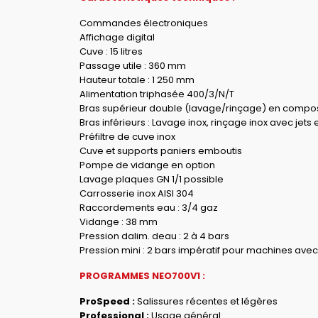
Commandes électroniques
Affichage digital
Cuve : 15 litres
Passage utile : 360 mm
Hauteur totale : 1 250 mm
Alimentation triphasée 400/3/N/T
Bras supérieur double (lavage/rinçage) en compos
Bras inférieurs : Lavage inox, rinçage inox avec jets
Préfiltre de cuve inox
Cuve et supports paniers emboutis
Pompe de vidange en option
Lavage plaques GN 1/1 possible
Carrosserie inox AISI 304
Raccordements eau : 3/4 gaz
Vidange : 38 mm
Pression dalim. deau : 2 à 4 bars
Pression mini : 2 bars impératif pour machines ave
PROGRAMMES NEO700V1 :
ProSpeed :
Salissures récentes et légères
Professional :
Usage général