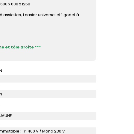
600 x 600 x 1250
à assiettes, 1 casier universel et 1 godet à
e et tôle droite ***
N
I
I
N
I
 JAUNE
I
mutable : Tri 400 V / Mono 230 V