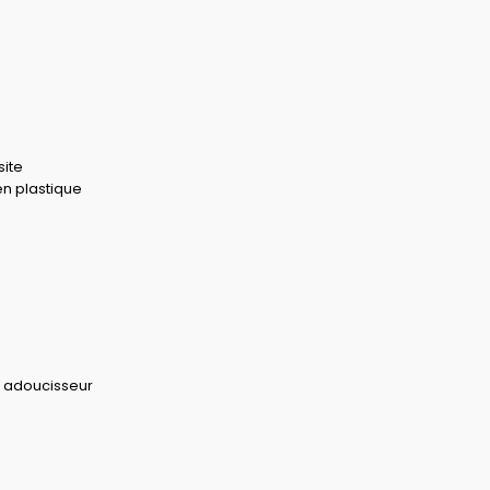
ite
 en plastique
c adoucisseur