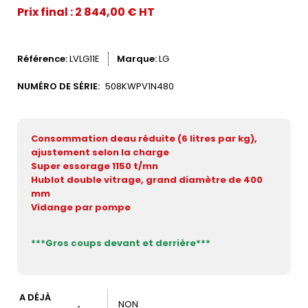
Prix final : 2 844,00 € HT
Référence
LVLG11E
Marque
LG
NUMÉRO DE SÉRIE:
508KWPV1N480
Consommation deau réduite (6 litres par kg),
ajustement selon la charge
Super essorage 1150 t/mn
Hublot double vitrage, grand diamètre de 400
mm
Vidange par pompe
***Gros coups devant et derrière***
A DÉJÀ
NON