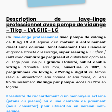
Description de lave-linge
professionnel avec pompe de vidange
- 11 kg - LVLG11E - LG
Ce
lave-linge professionnel
avec pompe de vidange
de
11 kg LG
est équipé d'un
moteur à entrainement
direct sans courroie
:
fonctionnement très silencieux
et grande stabilité à lessorage,
super essorage
1150 t/mn /
G413 avec
démarrage progressif
et distribution optimisée
du linge pour une plus
grande stabilité
,
hublot double
vitrage
diamètre 400 mm,
ouverture à 180°
,
5
programmes de lavage,
af?chage digital
du temps
résiduel. Alimentation eau chaude et eau froide, ou eau
froide seulement.
Vidange par pompe
. Accès au ?ltre en
façade.
Possibilité de raccordement à un monnayeur externe
(jetons ou pièces) ou à une centrale de paiement
(nous consulter) pour utilisation en version self-
service