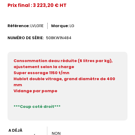
Prix final : 3 223,20 € HT
Référence
LVLG11E
Marque
LG
NUMÉRO DE SÉRIE:
508KW1N484
Consommation deau réduite (6 litres par kg),
ajustement selon la charge
Super essorage 1150 t/mn
Hublot double vitrage, grand diamètre de 400
mm
Vidange par pompe
***Coup coté droit***
A DÉJÀ
NON