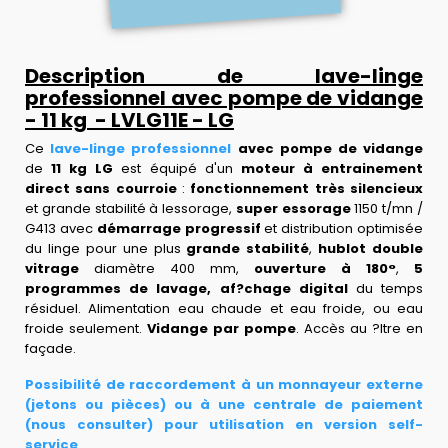
Description de lave-linge
professionnel avec pompe de vidange
- 11 kg - LVLG11E - LG
Ce
lave-linge professionnel
avec pompe de vidange
de
11 kg LG
est équipé d'un
moteur à entrainement
direct sans courroie
:
fonctionnement très silencieux
et grande stabilité à lessorage,
super essorage
1150 t/mn /
G413 avec
démarrage progressif
et distribution optimisée
du linge pour une plus
grande stabilité
,
hublot double
vitrage
diamètre 400 mm,
ouverture à 180°
,
5
programmes de lavage,
af?chage digital
du temps
résiduel. Alimentation eau chaude et eau froide, ou eau
froide seulement.
Vidange par pompe
. Accès au ?ltre en
façade.
Possibilité de raccordement à un monnayeur externe
(jetons ou pièces) ou à une centrale de paiement
(nous consulter) pour utilisation en version self-
service