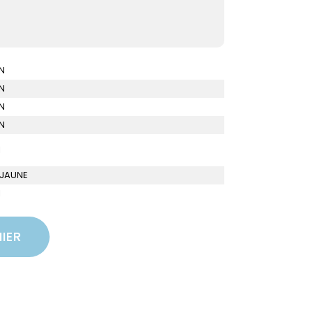
N
N
N
N
I
 JAUNE
I
IER