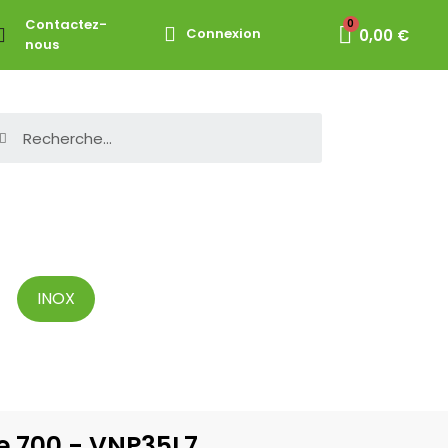
Contactez-
Connexion
0,00 €
nous
INOX
e 700 - VNP35L7