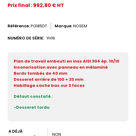
Prix final : 992,80 € HT
Référence
PG185DT
Marque
NOSEM
NUMÉRO DE SÉRIE:
YH16
Plan de travail embouti
en inox AISI 304 ép. 10/10
Insonorisation avec
panneau en mélaminé
Bords tombés
de 40 mm
Dosseret arrière
de 100 + 20 mm
Habillage cache bac
sur 3 faces
Défaut constaté :
-Dosseret tordu
A DÉJÀ
NON