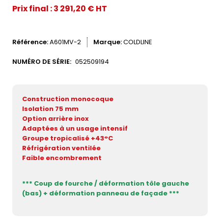
Prix final : 3 291,20 € HT
Référence
A601MV-2
Marque
COLDLINE
NUMÉRO DE SÉRIE:
052509194
Construction monocoque
Isolation 75 mm
Option arrière inox
Adaptées à un usage intensif
Groupe tropicalisé +43°C
Réfrigération ventilée
Faible encombrement
*** Coup de fourche / déformation tôle gauche
(bas) + déformation panneau de façade ***