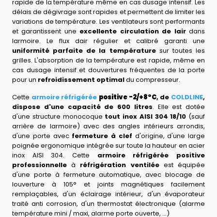
rapide de la température même en cas dusage intensif. Les
délais de dégivrage sont rapides et permettent de limiter les
variations de température. Les ventilateurs sont performants
et garantissent une
excellente circulation de lair
dans
larmoire. Le flux dair régulier et calibré garanti une
uniformité parfaite de la température
sur toutes les
grilles. L'absorption de la température est rapide, même en
cas dusage intensif et douvertures fréquentes de la porte
pour un
refroidissement optimal
du compresseur.
Cette
armoire réfrigérée
positive
-2/+8°C
, de
COLDLINE
,
dispose d'une capacité de 600 litres
. Elle est dotée
d'une structure monocoque
tout inox AISI 304 18/10
(sauf
arrière de larmoire) avec des angles intérieurs arrondis
,
d'une porte avec
fermeture à clef
d'origine, d'une large
poignée ergonomique intégrée sur toute la hauteur en acier
inox AISI 304. Cette
armoire réfrigérée positive
professionnelle
à
réfrigération ventilée
est équipée
d'une porte à fermeture automatique, avec blocage de
louverture à 105° et joints magnétiques facilement
remplaçables, d'un éclairage intérieur, d'un évaporateur
traité anti corrosion, d'un thermostat électronique (alarme
température mini / maxi, alarme porte ouverte, ...)