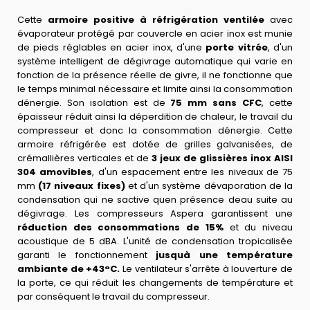
Cette
armoire positive à réfrigération ventilée
avec
évaporateur protégé par couvercle en acier inox est munie
de pieds réglables en acier inox, d'une
porte vitrée
, d'un
système intelligent de dégivrage automatique qui varie en
fonction de la présence réelle de givre, il ne fonctionne que
le temps minimal nécessaire et limite ainsi la consommation
dénergie. Son
isolation est de
75 mm sans CFC
, cette
épaisseur réduit ainsi la déperdition de chaleur, le travail du
compresseur et donc la consommation dénergie. Cette
armoire réfrigérée est dotée de grilles galvanisées, de
crémallières verticales et de
3 jeux de glissières inox AISI
304 amovibles
, d'un espacement entre les niveaux de 75
mm
(17 niveaux fixes)
et d'un système dévaporation de la
condensation qui ne sactive quen présence deau suite au
dégivrage.
Les compresseurs Aspera garantissent une
réduction des consommations de 15%
et du niveau
acoustique de 5 dBA. L'unité de condensation tropicalisée
garanti le fonctionnement
jusquà une température
ambiante de +43°C.
Le ventilateur s'arrête à louverture de
la porte, ce qui réduit les changements de température et
par conséquent le travail du compresseur.