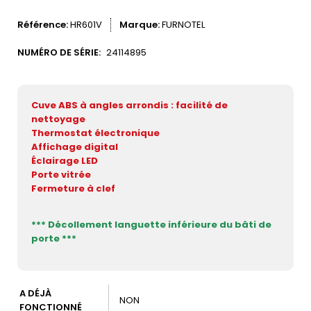
Référence
HR601V
Marque
FURNOTEL
NUMÉRO DE SÉRIE:
24114895
Cuve ABS à angles arrondis : facilité de
nettoyage
Thermostat électronique
Affichage digital
Éclairage LED
Porte vitrée
Fermeture à clef
*** Décollement languette inférieure du bâti de
porte ***
A DÉJÀ
NON
FONCTIONNÉ