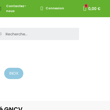
Contactez-
Connexion
0,00 €
nous
INOX
lé GNCV