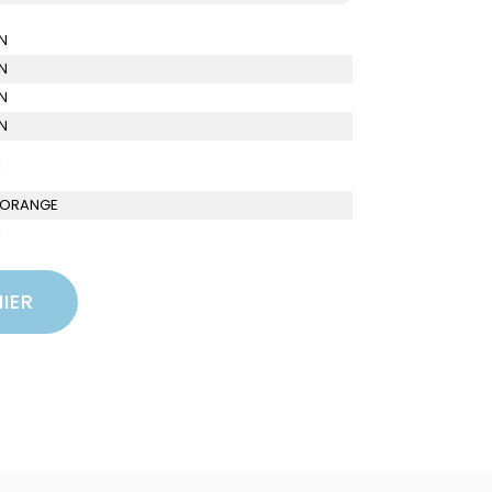
N
N
N
N
I
- ORANGE
I
IER