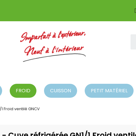
Imparfait à l'extérieur,
Neuf à l'intérieur
FROID
CUISSON
PETIT MATÉRIEL
1 Froid ventilé GNCV
- Cuve réfrigérée GN1/1 Froid venti