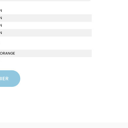
N
N
N
N
I
- ORANGE
I
IER