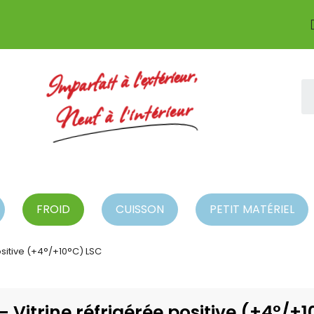
Imparfait à l'extérieur,
Neuf à l'intérieur
FROID
CUISSON
PETIT MATÉRIEL
ositive (+4°/+10°C) LSC
 Vitrine réfrigérée positive (+4°/+