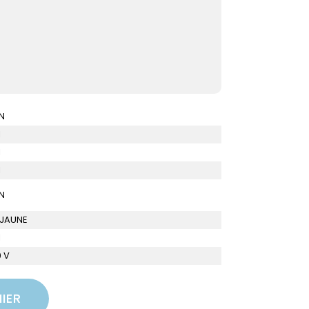
N
I
I
I
N
 JAUNE
I
 V
IER