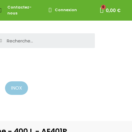
Contactez-
Connexion
0,00 €
nous
INOX
e - 400 L - AE401P