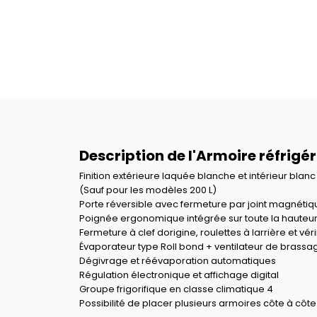
Description de l'Armoire réfrigé
Finition extérieure laquée blanche et intérieur bla
(Sauf pour les modèles 200 L)
Porte réversible avec fermeture par joint magnétiq
Poignée ergonomique intégrée sur toute la hauteu
Fermeture à clef dorigine, roulettes à larrière et vér
Évaporateur type Roll bond + ventilateur de brassa
Dégivrage et réévaporation automatiques
Régulation électronique et affichage digital
Groupe frigorifique en classe climatique 4
Possibilité de placer plusieurs armoires côte à côte