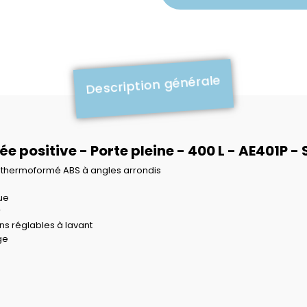
Description générale
rée positive - Porte pleine - 400 L - AE401P
nc thermoformé ABS à angles arrondis
ue
r
ins réglables à lavant
ge