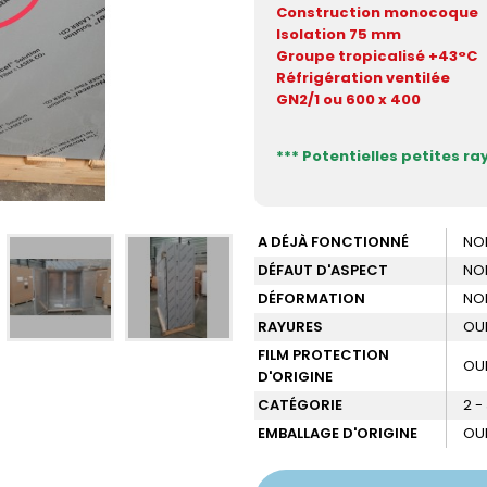
Construction monocoque
Isolation 75 mm
Groupe tropicalisé +43°C
Réfrigération ventilée
GN2/1 ou 600 x 400
*** Potentielles petites ray
A DÉJÀ FONCTIONNÉ
NO
DÉFAUT D'ASPECT
NO
DÉFORMATION
NO
RAYURES
OU
FILM PROTECTION
OU
D'ORIGINE
CATÉGORIE
2 -
EMBALLAGE D'ORIGINE
OU