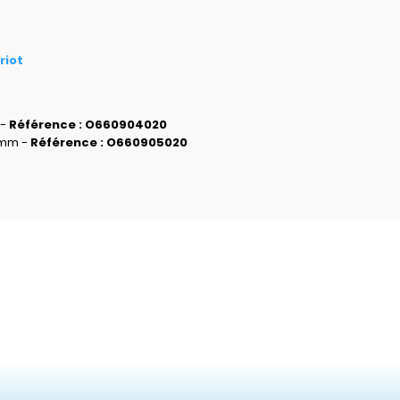
riot
 -
Référence : O660904020
 mm -
Référence : O660905020