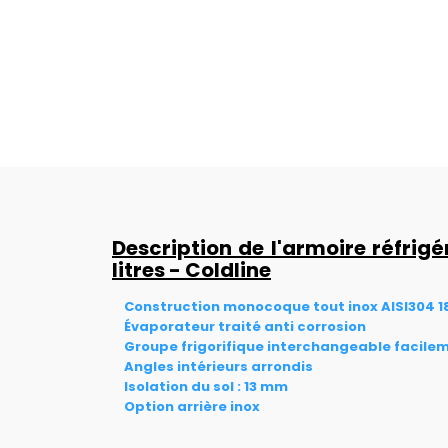
Description de l'armoire réfrigé
litres - Coldline
Construction monocoque tout inox AISI304 18
Évaporateur traité anti corrosion
Groupe frigorifique interchangeable facile
Angles intérieurs arrondis
Isolation du sol : 13 mm
Option arrière inox