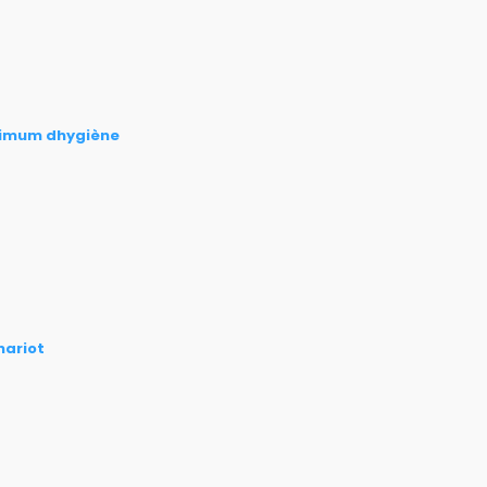
aximum dhygiène
hariot