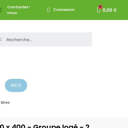
Contactez-
Connexion
0,00 €
nous
INOX
litres
00 x 400 - Groupe logé - 2