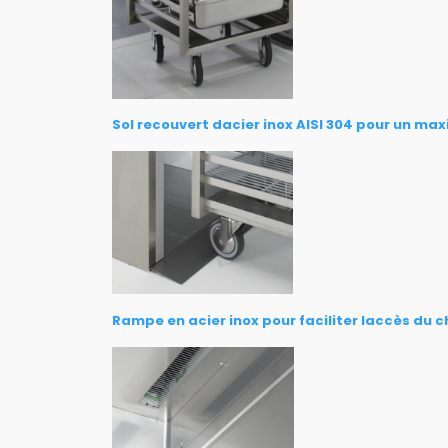
Sol recouvert dacier inox AISI 304 pour un m
Rampe en acier inox pour faciliter laccès du c