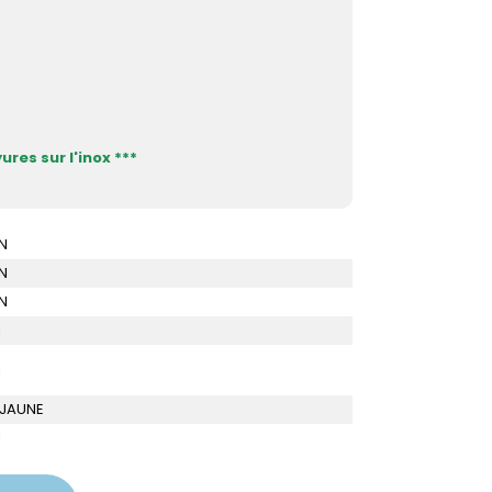
ures sur l'inox ***
N
N
N
I
I
 JAUNE
I