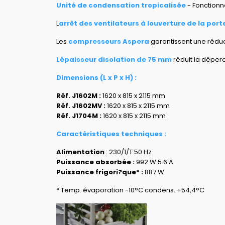
Unité de condensation tropicalisée
- Fonction
L
arrêt des ventilateurs à louverture de la port
Les
compresseurs Aspera
garantissent une rédu
Lépaisseur disolation de 75 mm
réduit la déper
Dimensions (L x P x H) :
Réf. J1602M :
1620 x 815 x 2115 mm
Réf. J1602MV :
1620 x 815 x 2115 mm
Réf. J1704M :
1620 x 815 x 2115 mm
Caractéristiques techniques :
Alimentation
: 230/1/T 50 Hz
Puissance absorbée :
992 W 5.6 A
Puissance frigori?que* :
887 W
* Temp. évaporation -10°C condens. +54,4°C