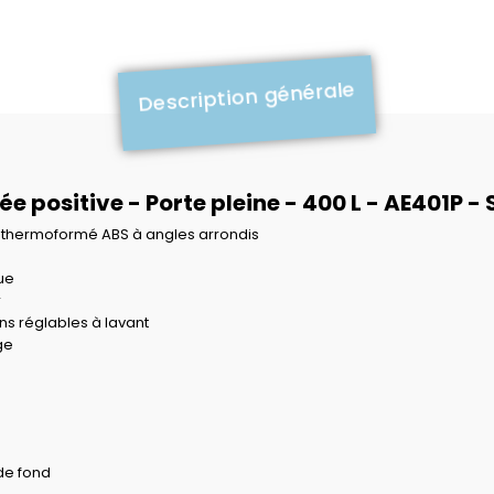
Description générale
rée positive - Porte pleine - 400 L - AE401P
nc thermoformé ABS à angles arrondis
ue
r
ins réglables à lavant
ge
 de fond