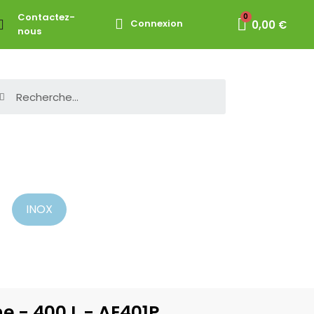
Contactez-
Connexion
0,00 €
nous
INOX
e - 400 L - AE401P