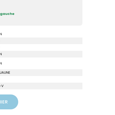
t gauche
N
I
I
N
N
 JAUNE
I
 V
IER