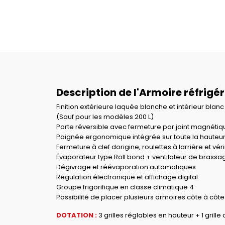
Description de l'Armoire réfrigé
Finition extérieure laquée blanche et intérieur bla
(Sauf pour les modèles 200 L)
Porte réversible avec fermeture par joint magnétiq
Poignée ergonomique intégrée sur toute la hauteu
Fermeture à clef dorigine, roulettes à larrière et vér
Évaporateur type Roll bond + ventilateur de brassa
Dégivrage et réévaporation automatiques
Régulation électronique et affichage digital
Groupe frigorifique en classe climatique 4
Possibilité de placer plusieurs armoires côte à côte
DOTATION :
3 grilles réglables en hauteur + 1 grille