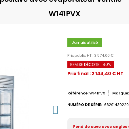
W141PVX
Jamais utilisé
Prix public HT : 3 574,00 €
REMISE DÉCOTE : 40%
Prix final : 2 144,40 € HT
Référence
W141PVX
Marque
NUMÉRO DE SÉRIE:
6829143022
Fond de cuve avec angles a