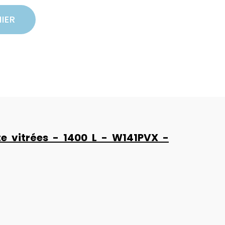
IER
te vitrées - 1400 L - W141PVX -