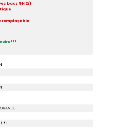
ec bacs GN 2/1
tique
e remplaçable
moire***
N
I
I
N
I
- ORANGE
I
/1/T