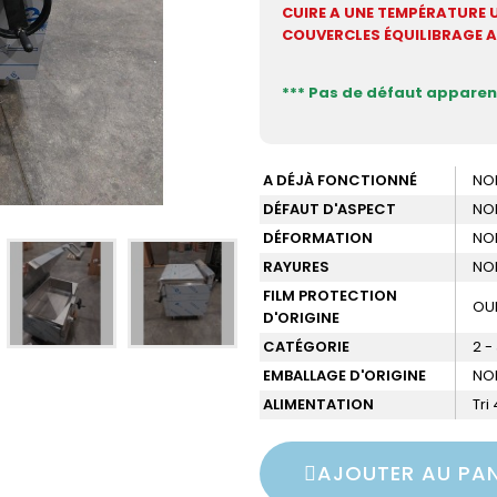
CUIRE A UNE TEMPÉRATURE 
COUVERCLES ÉQUILIBRAGE
*** Pas de défaut apparen
A DÉJÀ FONCTIONNÉ
NO
DÉFAUT D'ASPECT
NO
DÉFORMATION
NO
RAYURES
NO
FILM PROTECTION
OU
D'ORIGINE
CATÉGORIE
2 -
EMBALLAGE D'ORIGINE
NO
ALIMENTATION
Tri
AJOUTER AU PAN