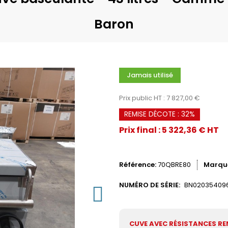
Baron
Jamais utilisé
Prix public HT : 7 827,00 €
REMISE DÉCOTE : 32%
Prix final : 5 322,36 € HT
Référence
70QBRE80
Marqu
NUMÉRO DE SÉRIE:
BN02035409
CUVE AVEC RÉSISTANCES RE