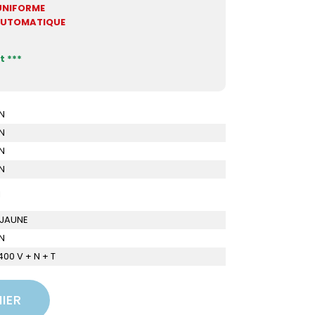
UNIFORME
 AUTOMATIQUE
t ***
N
N
N
N
I
 JAUNE
N
 400 V + N + T
IER