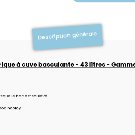
Description générale
trique à cuve basculante - 43 litres - Gam
orsque le bac est soulevé
nox incoloy