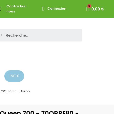
Contactez-
Connexion
0,00 €
nous
INOX
- 70QBRE80 - Baron
e Queen 700 - 70QBRE80 -